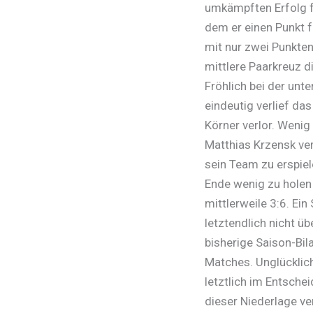
umkämpften Erfolg f
dem er einen Punkt f
mit nur zwei Punkten
mittlere Paarkreuz d
Fröhlich bei der unt
eindeutig verlief da
Körner verlor. Wenig
Matthias Krzensk ver
sein Team zu erspie
Ende wenig zu holen 
mittlerweile 3:6. Ei
letztendlich nicht üb
bisherige Saison-Bil
Matches. Unglücklich
letztlich im Entsch
dieser Niederlage ve