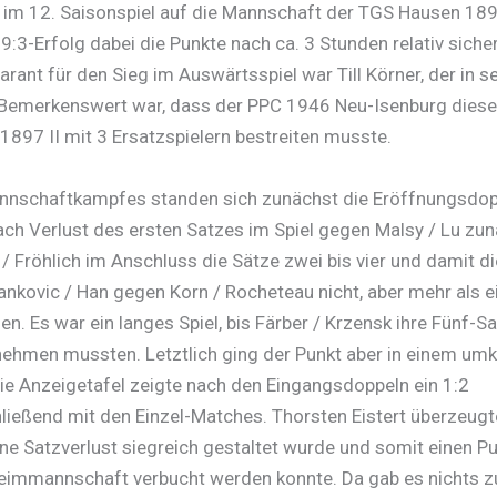
 im 12. Saisonspiel auf die Mannschaft der TGS Hausen 1897
 9:3-Erfolg dabei die Punkte nach ca. 3 Stunden relativ siche
 Garant für den Sieg im Auswärtsspiel war Till Körner, der in s
 Bemerkenswert war, dass der PPC 1946 Neu-Isenburg dies
897 II mit 3 Ersatzspielern bestreiten musste.
nnschaftkampfes standen sich zunächst die Eröffnungsdo
ch Verlust des ersten Satzes im Spiel gegen Malsy / Lu zunä
/ Fröhlich im Anschluss die Sätze zwei bis vier und damit d
kovic / Han gegen Korn / Rocheteau nicht, aber mehr als ein
len. Es war ein langes Spiel, bis Färber / Krzensk ihre Fünf-
ehmen mussten. Letztlich ging der Punkt aber in einem um
ie Anzeigetafel zeigte nach den Eingangsdoppeln ein 1:2
ließend mit den Einzel-Matches. Thorsten Eistert überzeugt
hne Satzverlust siegreich gestaltet wurde und somit einen Pu
eimmannschaft verbucht werden konnte. Da gab es nichts zu 