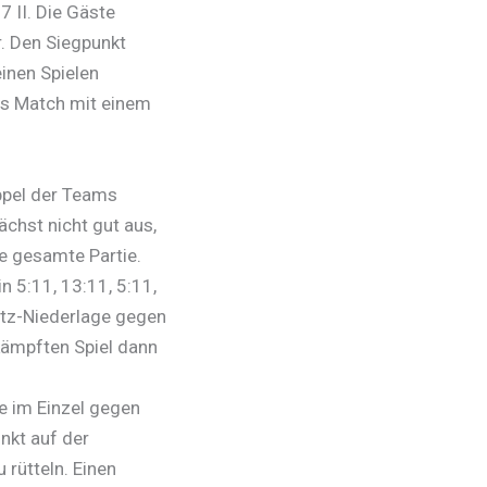
 II. Die Gäste
r. Den Siegpunkt
einen Spielen
es Match mit einem
ppel der Teams
chst nicht gut aus,
ie gesamte Partie.
 5:11, 13:11, 5:11,
Satz-Niederlage gegen
kämpften Spiel dann
e im Einzel gegen
nkt auf der
rütteln. Einen