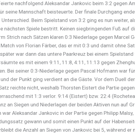
eierte nachfolgend Aleksandar Jankovic beim 3:2 gegen Am
ür seine Mannschaft beisteuerte. Der finale Durchgang ende
 Unterschied. Beim Spielstand von 3:2 ging es nun weiter, al
ie nächsten Spiele bestritt. Keinen siegbringenden Fuß auf 
erm Strich nach Sätzen klaren 0:3 Niederlage gegen Marcel 
s Match von Florian Färber, das er mit 0:3 und damit ohne Sa
 später war dann das untere Paarkreuz bei einem Spielstand 
säumte es mit einem 9:11, 11:8, 4:11, 11:13 gegen Zhenghua
len. Bei seiner 0:3-Niederlage gegen Pascal Hofmann war fü
und der Punkt ging verdient an die Gäste. Vor dem Duell der
n Satz reichte nicht, weshalb Thorsten Eistert die Partie geg
erraschend mit 1:3 verlor. 9:14 (Eistert) bzw. 22:4 (Rochetea
anz an Siegen und Niederlagen der beiden Aktiven nun auf G
 war Aleksandar Jankovic in der Partie gegen Philipp Malsy,
eidungssatz gewann und somit einen Punkt auf der Habenseit
rbleibt die Anzahl an Siegen von Jankovic bei 5, während er