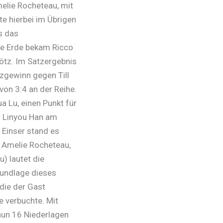
elie Rocheteau, mit
te hierbei im Übrigen
s das
die Erde bekam Ricco
Götz. Im Satzergebnis
tzgewinn gegen Till
von 3:4 an der Reihe.
 Lu, einen Punkt für
r Linyou Han am
 Einser stand es
en Amelie Rocheteau,
u) lautet die
rundlage dieses
 die der Gast
e verbuchte. Mit
 nun 16 Niederlagen