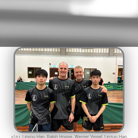
v.l.n.r. Linyou Han, Ralph Hoppe, Werner Veigel, Linzuo Han