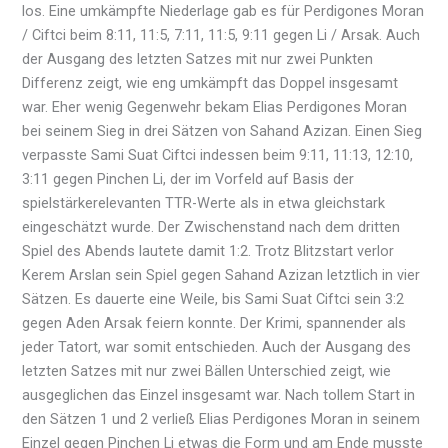
los. Eine umkämpfte Niederlage gab es für Perdigones Moran
/ Ciftci beim 8:11, 11:5, 7:11, 11:5, 9:11 gegen Li / Arsak. Auch
der Ausgang des letzten Satzes mit nur zwei Punkten
Differenz zeigt, wie eng umkämpft das Doppel insgesamt
war. Eher wenig Gegenwehr bekam Elias Perdigones Moran
bei seinem Sieg in drei Sätzen von Sahand Azizan. Einen Sieg
verpasste Sami Suat Ciftci indessen beim 9:11, 11:13, 12:10,
3:11 gegen Pinchen Li, der im Vorfeld auf Basis der
spielstärkerelevanten TTR-Werte als in etwa gleichstark
eingeschätzt wurde. Der Zwischenstand nach dem dritten
Spiel des Abends lautete damit 1:2. Trotz Blitzstart verlor
Kerem Arslan sein Spiel gegen Sahand Azizan letztlich in vier
Sätzen. Es dauerte eine Weile, bis Sami Suat Ciftci sein 3:2
gegen Aden Arsak feiern konnte. Der Krimi, spannender als
jeder Tatort, war somit entschieden. Auch der Ausgang des
letzten Satzes mit nur zwei Bällen Unterschied zeigt, wie
ausgeglichen das Einzel insgesamt war. Nach tollem Start in
den Sätzen 1 und 2 verließ Elias Perdigones Moran in seinem
Einzel gegen Pinchen Li etwas die Form und am Ende musste