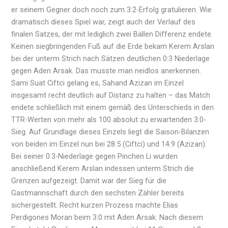
er seinem Gegner doch noch zum 3:2-Erfolg gratulieren. Wie
dramatisch dieses Spiel war, zeigt auch der Verlauf des
finalen Satzes, der mit lediglich zwei Bällen Differenz endete.
Keinen siegbringenden Fuß auf die Erde bekam Kerem Arslan
bei der unterm Strich nach Sätzen deutlichen 0:3 Niederlage
gegen Aden Arsak. Das musste man neidlos anerkennen.
Sami Suat Ciftci gelang es, Sahand Azizan im Einzel
insgesamt recht deutlich auf Distanz zu halten – das Match
endete schließlich mit einem gemäß des Unterschieds in den
TTR-Werten von mehr als 100 absolut zu erwartenden 3:0-
Sieg. Auf Grundlage dieses Einzels liegt die Saison-Bilanzen
von beiden im Einzel nun bei 28:5 (Ciftci) und 14:9 (Azizan).
Bei seiner 0:3-Niederlage gegen Pinchen Li wurden
anschließend Kerem Arslan indessen unterm Strich die
Grenzen aufgezeigt. Damit war der Sieg für die
Gastmannschaft durch den sechsten Zähler bereits
sichergestellt. Recht kurzen Prozess machte Elias
Perdigones Moran beim 3:0 mit Aden Arsak. Nach diesem