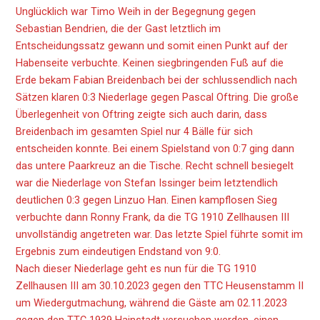
Unglücklich war Timo Weih in der Begegnung gegen
Sebastian Bendrien, die der Gast letztlich im
Entscheidungssatz gewann und somit einen Punkt auf der
Habenseite verbuchte. Keinen siegbringenden Fuß auf die
Erde bekam Fabian Breidenbach bei der schlussendlich nach
Sätzen klaren 0:3 Niederlage gegen Pascal Oftring. Die große
Überlegenheit von Oftring zeigte sich auch darin, dass
Breidenbach im gesamten Spiel nur 4 Bälle für sich
entscheiden konnte. Bei einem Spielstand von 0:7 ging dann
das untere Paarkreuz an die Tische. Recht schnell besiegelt
war die Niederlage von Stefan Issinger beim letztendlich
deutlichen 0:3 gegen Linzuo Han. Einen kampflosen Sieg
verbuchte dann Ronny Frank, da die TG 1910 Zellhausen III
unvollständig angetreten war. Das letzte Spiel führte somit im
Ergebnis zum eindeutigen Endstand von 9:0.
Nach dieser Niederlage geht es nun für die TG 1910
Zellhausen III am 30.10.2023 gegen den TTC Heusenstamm II
um Wiedergutmachung, während die Gäste am 02.11.2023
gegen den TTC 1939 Hainstadt versuchen werden, einen