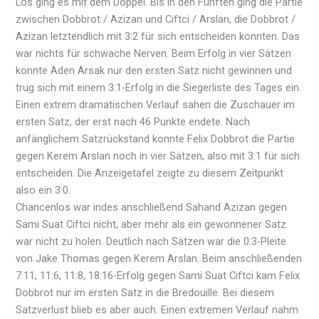
Los ging es mit dem Doppel. Bis in den Fünften ging die Partie
zwischen Dobbrot / Azizan und Ciftci / Arslan, die Dobbrot /
Azizan letztendlich mit 3:2 für sich entscheiden konnten. Das
war nichts für schwache Nerven. Beim Erfolg in vier Sätzen
konnte Aden Arsak nur den ersten Satz nicht gewinnen und
trug sich mit einem 3:1-Erfolg in die Siegerliste des Tages ein.
Einen extrem dramatischen Verlauf sahen die Zuschauer im
ersten Satz, der erst nach 46 Punkte endete. Nach
anfänglichem Satzrückstand konnte Felix Dobbrot die Partie
gegen Kerem Arslan noch in vier Sätzen, also mit 3:1 für sich
entscheiden. Die Anzeigetafel zeigte zu diesem Zeitpunkt
also ein 3:0.
Chancenlos war indes anschließend Sahand Azizan gegen
Sami Suat Ciftci nicht, aber mehr als ein gewonnener Satz
war nicht zu holen. Deutlich nach Sätzen war die 0:3-Pleite
von Jake Thomas gegen Kerem Arslan. Beim anschließenden
7:11, 11:6, 11:8, 18:16-Erfolg gegen Sami Suat Ciftci kam Felix
Dobbrot nur im ersten Satz in die Bredouille. Bei diesem
Satzverlust blieb es aber auch. Einen extremen Verlauf nahm