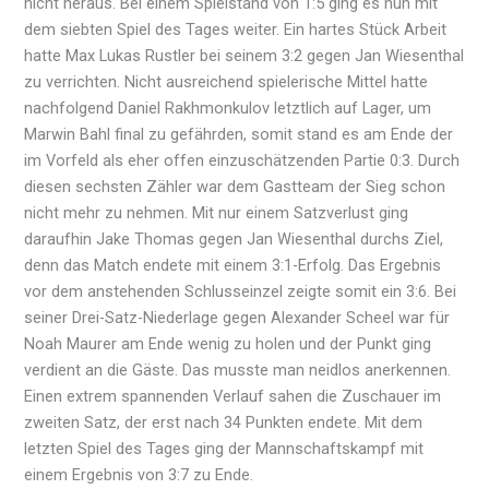
nicht heraus. Bei einem Spielstand von 1:5 ging es nun mit
dem siebten Spiel des Tages weiter. Ein hartes Stück Arbeit
hatte Max Lukas Rustler bei seinem 3:2 gegen Jan Wiesenthal
zu verrichten. Nicht ausreichend spielerische Mittel hatte
nachfolgend Daniel Rakhmonkulov letztlich auf Lager, um
Marwin Bahl final zu gefährden, somit stand es am Ende der
im Vorfeld als eher offen einzuschätzenden Partie 0:3. Durch
diesen sechsten Zähler war dem Gastteam der Sieg schon
nicht mehr zu nehmen. Mit nur einem Satzverlust ging
daraufhin Jake Thomas gegen Jan Wiesenthal durchs Ziel,
denn das Match endete mit einem 3:1-Erfolg. Das Ergebnis
vor dem anstehenden Schlusseinzel zeigte somit ein 3:6. Bei
seiner Drei-Satz-Niederlage gegen Alexander Scheel war für
Noah Maurer am Ende wenig zu holen und der Punkt ging
verdient an die Gäste. Das musste man neidlos anerkennen.
Einen extrem spannenden Verlauf sahen die Zuschauer im
zweiten Satz, der erst nach 34 Punkten endete. Mit dem
letzten Spiel des Tages ging der Mannschaftskampf mit
einem Ergebnis von 3:7 zu Ende.